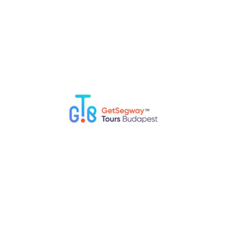
erkehrssystem der Stadt ist erschwinglich und effizient. Sie
m Geld zu sparen, wenn Sie vorhaben, öffentliche
 mehrere kostenlose Stadtführungen mit ortskundigen
n die Geschichte, Kultur und Sehenswürdigkeiten der Stadt und
enheit ein Trinkgeld geben.
sten Gegenden Budapests, wie die
Margareteninsel
,
n kostenlos erkundet werden und eignen sich perfekt für
r wie
Széchenyi
oder
Gellért
etwas teuer sein können, gibt es
oder
Dandár-Bäder
.
Food-Märkte, auf denen Sie preiswerte und köstliche ungarische
oder
Kürtőskalács
(Kirschkuchen).