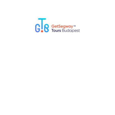
180 min
EN, DE, ES, RU
69 €
Pest Downtown & Budaer Schloss
Segway Tour
Dauer:
120 Min
Guide:
EN, DE, ES, RU
Preis von:
55 €