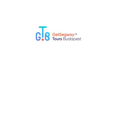
180 perc
EN, DE, ES, RU
69 €
Budai vár és Pesti központ a Segway-en
Időtartam:
120 perc
Útmutató nyelve:
EN, DE, ES, RU