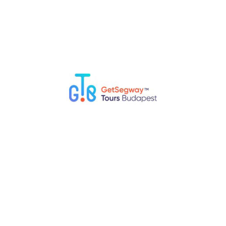
min
 DE, ES, RU
45 €
 Tour zur Margareteninsel
min
 DE, ES, RU
39 €