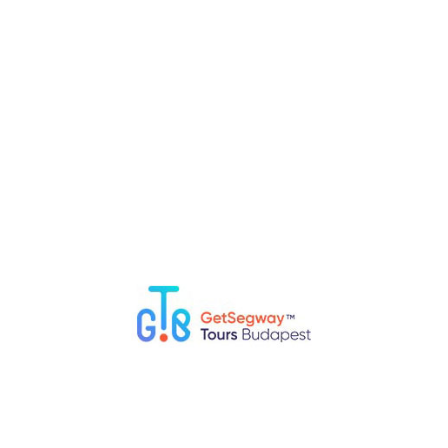
Was ist zu erwarten?
Machen Sie eine Spazierfahrt durch das Zentrum von
Budapest, gehen Sie auf Besichtigungstour durch das
Judenviertel und andere historische Stadtbezirke. Besuchen
Sie die St. Stephans Basilika und bewundern Sie das Gebäude
des ungarischen Parlaments, das am Donau-Ufer steht. Es
lohnt sich auf einer modernen Straße, voll von fröhlich-
poppige Cafes und Restaurants aufzuhalten, wo man
köstliche Gerichte der traditionellen ungarischen Küche
probieren kann.