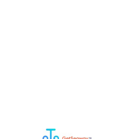
Panoramablicke auf Budapest. Sie wurde im späten 19.
Jahrhundert erbaut und ist nach der Fischergilde benannt,
die einst diesen Teil der Stadt verteidigte.
Ein Besuch des Burgpalastes ist ein Muss für
Geschichtsinteressierte, Kunstliebhaber und alle, die die
atemberaubende Aussicht auf die Stadt genießen möchten.
RELATED POSTS