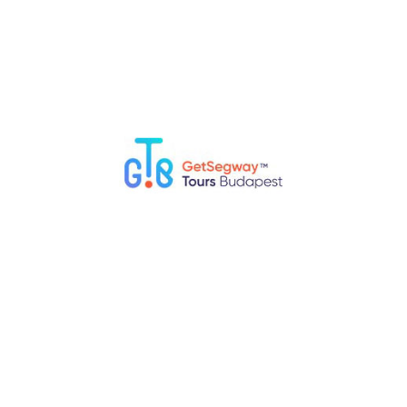
aber das Viertel ist bis heute ein wichtiges kulturelles und
ertel zählen:
druckende Gebäude ist die größte Synagoge Europas und
Holocaust-Gedenkpark
.
oge ist ein wunderschönes Beispiel der Jugendstilarchitektur,
ligiösen Stätten im Viertel.
ein pulsierendes Nachtleben bekannt, insbesondere für die
ich in alten, verlassenen Gebäuden befinden und über ein
jüdischen Erbe Budapests, mit einer Mischung aus ergreifender