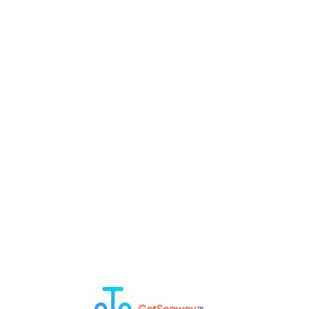
гвее
Пешту на сегвее